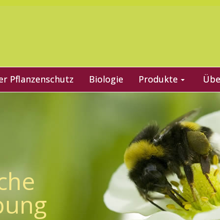
er Pflanzenschutz
Biologie
Produkte
Übe
che
bung